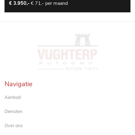
€ 71,- per maand
€ 3.950,-
Navigatie
Aanbod
Diensten
Over ons