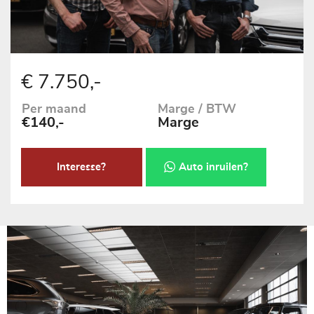
€ 7.750,-
Per maand
Marge / BTW
€140,-
Marge
Interesse?
Auto inruilen?