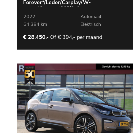
Forever*/Leder/Carplay/W-
pomp/Camera/20"/3-fase
2022
Automaat
64.384 km
Elektrisch
Of
€ 394,- per maand
€ 28.450,-