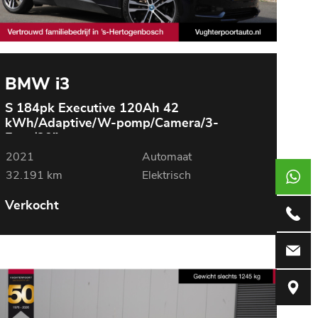
BMW i3
S 184pk Executive 120Ah 42
kWh/Adaptive/W-pomp/Camera/3-
Fase/20"
2021
Automaat
32.191 km
Elektrisch
+317369
Verkocht
073-690
info@vug
Weerdsk