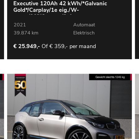
Executive 120Ah 42 kWh/*Galvanic
Gold*/Carplay/1e eig./W-
pomp/20"/Camera/3-fase
2021
Automaat
39.874 km
Elektrisch
Of
€ 359,- per maand
€ 25.949,-