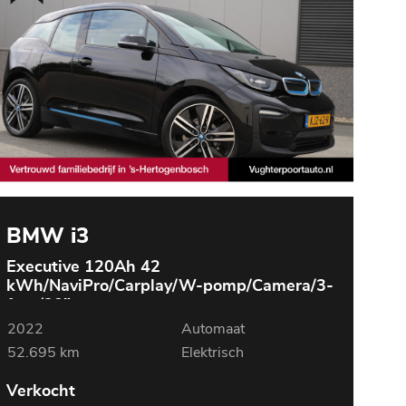
BMW i3
Executive 120Ah 42
kWh/NaviPro/Carplay/W-pomp/Camera/3-
fase/20"
2022
Automaat
52.695 km
Elektrisch
Verkocht