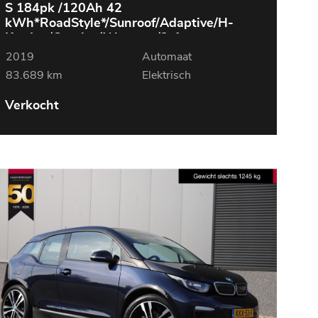
S 184pk /120Ah 42
kWh*RoadStyle*/Sunroof/Adaptive/H-
Kardon/Carplay/W-pomp/3-fase
2019
Automaat
83.689 km
Elektrisch
Verkocht