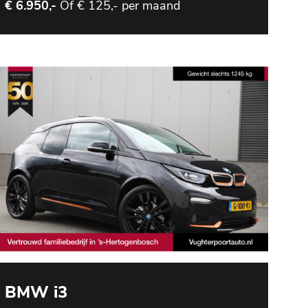
Of
€ 125,- per maand
€ 6.950,-
BMW i3