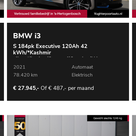
BMW i3
S 184pk Executive 120Ah 42
kWh/*Kashmir
silver*/Lodge/Sunroof/Carplay/W-
pomp/Camera/3-fase
2021
Automaat
78.420 km
Elektrisch
Of
€ 487,- per maand
€ 27.945,-