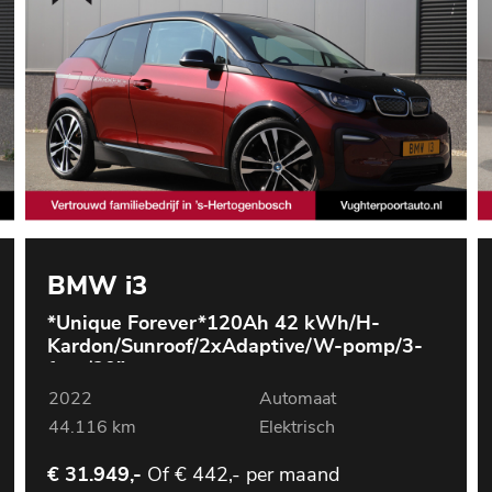
BMW i3
*Unique Forever*120Ah 42 kWh/H-
Kardon/Sunroof/2xAdaptive/W-pomp/3-
fase/20"
2022
Automaat
44.116 km
Elektrisch
Of
€ 442,- per maand
€ 31.949,-