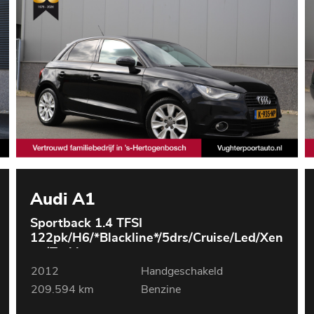
Audi A1
Sportback 1.4 TFSI
122pk/H6/*Blackline*/5drs/Cruise/Led/Xen
on/Trekh.
2012
Handgeschakeld
209.594 km
Benzine