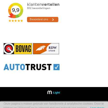
Onze pagina’s maken gebruik van functionele & analytische cookies. Door te