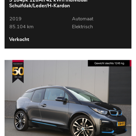
S 184pk 120Ah 42 kWh Individual
Schuifdak/Leder/H-Kardon
2019
Automaat
85.104 km
Elektrisch
Verkocht