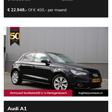
Of
€ 400,- per maand
€ 22.949,-
Audi A1