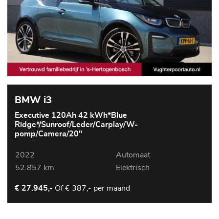
BMW i3
Executive 120Ah 42 kWh*Blue
Ridge*/Sunroof/Leder/Carplay/W-
pomp/Camera/20"
2022
Automaat
52.857 km
Elektrisch
Of
€ 387,- per maand
€ 27.945,-