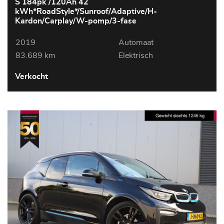
S 184pk /120Ah 42
kWh*RoadStyle*/Sunroof/Adaptive/H-
Kardon/Carplay/W-pomp/3-fase
2019
Automaat
83.689 km
Elektrisch
Verkocht