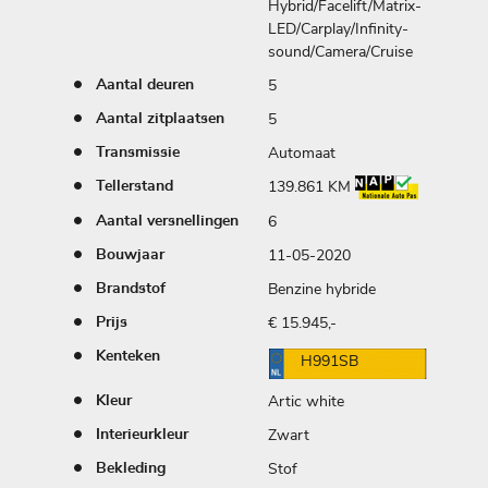
Hybrid/Facelift/Matrix-
LED/Carplay/Infinity-
sound/Camera/Cruise
5
Aantal deuren
5
Aantal zitplaatsen
Automaat
Transmissie
139.861 KM
Tellerstand
6
Aantal versnellingen
11-05-2020
Bouwjaar
Benzine hybride
Brandstof
€ 15.945,-
Prijs
Kenteken
H991SB
Artic white
Kleur
Zwart
Interieurkleur
Stof
Bekleding