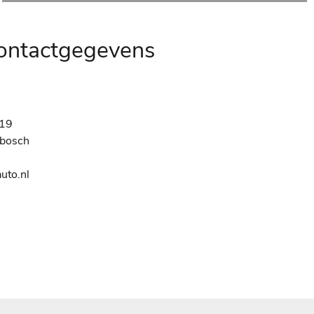
contactgegevens
19
nbosch
uto.nl