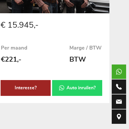
€ 15.945,-
Per maand
Marge / BTW
€221,-
BTW
+317369
073-690
Interesse?
Auto inruilen?
info@vug
Weerdsk