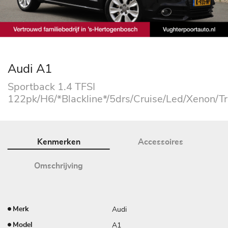
Audi A1
Sportback 1.4 TFSI
122pk/H6/*Blackline*/5drs/Cruise/Led/Xenon/Tr
Kenmerken
Accessoires
Omschrijving
Audi
Merk
A1
Model