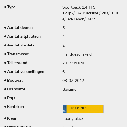
Sportback 1.4 TFSI
Type
122pk/H6/*Blackline*/5drs/Cruis
e/Led/Xenon/Trekh.
5
Aantal deuren
4
Aantal zitplaatsen
2
Aantal sleutels
Handgeschakeld
Transmissie
209.594 KM
Tellerstand
6
Aantal versnellingen
03-07-2012
Bouwjaar
Benzine
Brandstof
Prijs
Kenteken
K935NP
Ebony black
Kleur