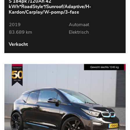
S 184pk /120Ah 42
kWh*RoadStyle*/Sunroof/Adaptive/H-
Kardon/Carplay/W-pomp/3-fase
2019
Automaat
83.689 km
Elektrisch
Verkocht