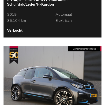
S 184pk 120Ah 42 kWh Individual
Schuifdak/Leder/H-Kardon
2019
Automaat
85.104 km
Elektrisch
Verkocht