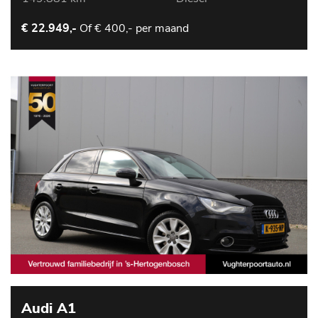
Of
€ 400,- per maand
€ 22.949,-
Audi A1