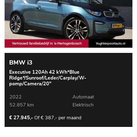
BMW i3
Executive 120Ah 42 kWh*Blue
Ridge*/Sunroof/Leder/Carplay/W-
pomp/Camera/20"
2022
Automaat
52.857 km
Elektrisch
Of
€ 387,- per maand
€ 27.945,-